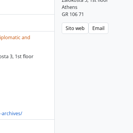
Zalokosta 3, 1st floor
Athens
GR 106 71
Sito web
Email
Diplomatic and
osta 3, 1st floor
-archives/