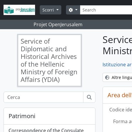
Skip to main content
Cerca
Search options
Scorri
Projet OpenJerusalem
Servic
Service of
Diplomatic and
Ministr
Historical Archives
of the Hellenic
Istituzione ar
Ministry of Foreign
Altre ling
Affairs (YDIA)
Area dell
Codice ide
Patrimoni
Forma a
Correspondence of the Consulate