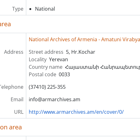
Type
National
area
National Archives of Armenia - Amatuni Virabya
Address
Street address
5, Hr.Kochar
Locality
Yerevan
Country name
Հայաստանի Հանրապետութ
Postal code
0033
Telephone
(37410) 225-355
Email
info@armarchives.am
URL
http://www.armarchives.am/en/cover/0/
ion area