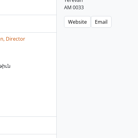
Yerevan
AM 0033
Website
Email
n, Director
իւն