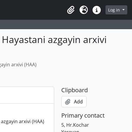
Log in
Clipboard
Language
Quick links
astani azgayin arxivi
n arxivi (HAA)
Clipboard
Add
Primary contact
ayin arxivi (HAA)
5, Hr.Kochar