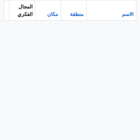
المجال
الاسم
منطقة
مكان
الفكري
الح