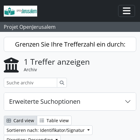
Skip to main content
Togg
Projet OpenJerusalem
Grenzen Sie Ihre Trefferzahl ein durch:
1 Treffer anzeigen
Archiv
Suche
Erweiterte Suchoptionen
Card view
Table view
Sortieren nach: Identifikator/Signatur
Direction: Descending