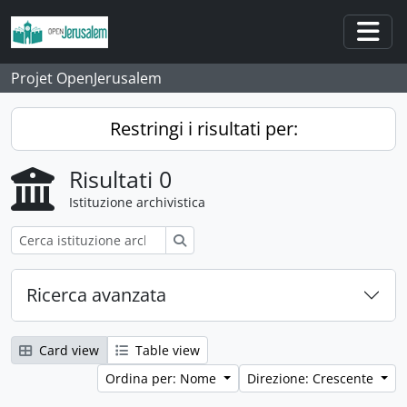
Skip to main content
Togg
Projet OpenJerusalem
Restringi i risultati per:
Risultati 0
Istituzione archivistica
Cerca
Ricerca avanzata
Card view
Table view
Ordina per: Nome
Direzione: Crescente