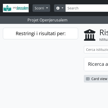
Skip to main content
Cerca
Search options
Scorri
Projet OpenJerusalem
Ri
Restringi i risultati per:
Istit
Ricerca 
Card view