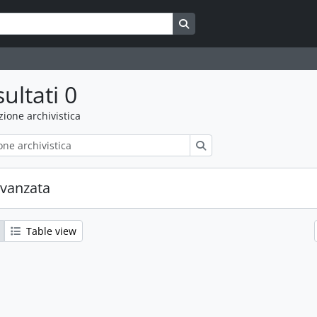
Search in browse page
sultati 0
uzione archivistica
Cerca
avanzata
Table view