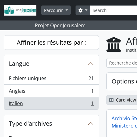
Skip to main content
Rechercher
Search options
Parcourir
Projet OpenJerusalem
Af
Affiner les résultats par :
Insti
Langue
Fichiers uniques
21
Options 
, 21 résultats
Anglais
1
, 1 résultats
Card view
Italien
1
, 1 résultats
Archivio S
Type d'archives
Ministero d