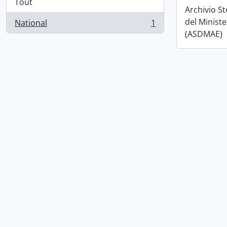
Tout
Archivio S
del Ministe
National
1
, 1 résultats
(ASDMAE)