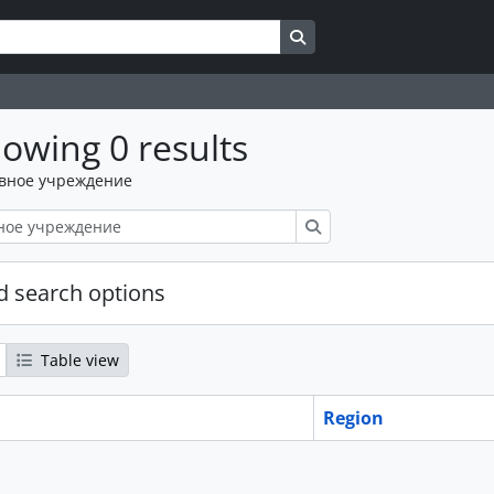
Search in browse page
owing 0 results
вное учреждение
Поиск
 search options
Table view
Region