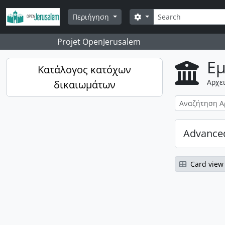
Skip to main content
Αναζήτηση
Επιλογές αναζήτησης
Περιήγηση
Projet OpenJerusalem
Εμ
Κατάλογος κατόχων
Αρχε
δικαιωμάτων
Advanced
Card view