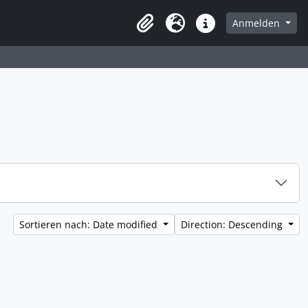
page
Anmelden
Clipboard
Sprache
Direkter Link
Sortieren nach: Date modified
Direction: Descending