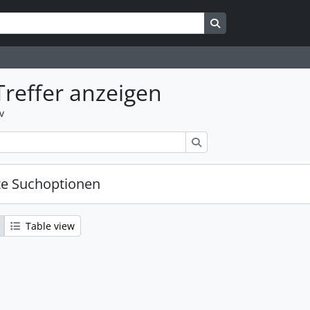
Search in browse 
Treffer anzeigen
v
Suche
te Suchoptionen
Table view