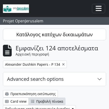
Skip to main content
Togg
Projet OpenJerusalem
Κατάλογος κατόχων δικαιωμάτων
Εμφανίζει 124 αποτελέσματα
Αρχειακή περιγραφή
Αφαίρεση φίλτρου:
Alexander Dushkin Papers - P 134
Advanced search options
Προεπισκόπηση εκτύπωσης
Card view
Προβολή πίνακα
Ταξινόμηση κατά: Ημερομηνία έναρξης