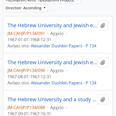
Direction: Ascending
The Hebrew University and Jewish education in the Diaspora
Add t
JM-CAHJP/P134/091
·
Αρχείο
·
1967-01-01-1968-12-31
Ανήκει στο:
Alexander Dushkin Papers - P 134
The Hebrew University and Jewish education in the Diaspora
Add t
JM-CAHJP/P134/090
·
Αρχείο
·
1967-08-01-1967-12-31
Ανήκει στο:
Alexander Dushkin Papers - P 134
The Hebrew University and a study of world Jewish education
Add t
JM-CAHJP/P134/088
·
Αρχείο
·
1967-09-01-1967-10-31