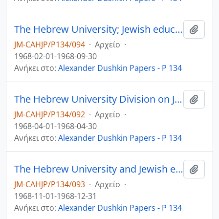
The Hebrew University; Jewish education in the Diaspora; Dushkin’s receipt of the Israel Prize
Add t
JM-CAHJP/P134/094
·
Αρχείο
·
1968-02-01-1968-09-30
Ανήκει στο:
Alexander Dushkin Papers - P 134
The Hebrew University Division on Jewish Education in the Diaspora; Jewish education in the USA
Add t
JM-CAHJP/P134/092
·
Αρχείο
·
1968-04-01-1968-04-30
Ανήκει στο:
Alexander Dushkin Papers - P 134
The Hebrew University and Jewish education in the Diaspora
Add t
JM-CAHJP/P134/093
·
Αρχείο
·
1968-11-01-1968-12-31
Ανήκει στο:
Alexander Dushkin Papers - P 134