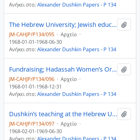
Ανήκει στο:
Alexander Dushkin Papers - P 134
The Hebrew University; Jewish education in the Diaspora, especially teaching of Hebrew
Add t
JM-CAHJP/P134/095
·
Αρχείο
·
1968-01-01-1968-06-30
Ανήκει στο:
Alexander Dushkin Papers - P 134
Fundraising; Hadassah Women’s Organization; Jewish education; the Hebrew University
Add t
JM-CAHJP/P134/096
·
Αρχείο
·
1968-01-01-1968-12-31
Ανήκει στο:
Alexander Dushkin Papers - P 134
Dushkin’s teaching at the Hebrew University; Jewish education in the USA
Add t
JM-CAHJP/P134/097
·
Αρχείο
·
1968-02-01-1969-06-30
Ανήκει στο:
Alexander Dushkin Papers - P 134