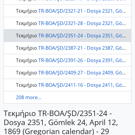
Τεκμήριο
TR-BOA/ŞD/2321-21 - Dosya 2321, Gömlek 21, December 20, 1916 (Gregorian calendar) - 24 Safer 1335 (Ottoman calendar)
Τεκμήριο
TR-BOA/ŞD/2321-28 - Dosya 2321, Gömlek 28, January 22, 1917 (Gregorian calendar) - 28 Rebinlevvel 1335 (Ottoman calendar)
Τεκμήριο
TR-BOA/ŞD/2351-24 - Dosya 2351, Gömlek 24, April 12, 1869 (Gregorian calendar) - 29 Zilhicce 1285 (Ottoman calendar)
Τεκμήριο
TR-BOA/ŞD/2387-21 - Dosya 2387, Gömlek 21, November 20, 1922 (Gregorian calendar) - 30 Rebinlevvel 1341 (Ottoman calendar)
Τεκμήριο
TR-BOA/ŞD/2391-26 - Dosya 2391, Gömlek 26, November 23, 1869 (Gregorian calendar) - 18 Şaban 1286 (Ottoman calendar)
Τεκμήριο
TR-BOA/ŞD/2409-27 - Dosya 2409, Gömlek 27, May 29, 1875 (Gregorian calendar) - 23 Rebinlahir 1292 (Ottoman calendar)
Τεκμήριο
TR-BOA/ŞD/2411-16 - Dosya 2411, Gömlek 16, January 24, 1876 (Gregorian calendar) - 27 Zilhicce 1292 (Ottoman calendar)
208 more...
Τεκμήριο TR-BOA/ŞD/2351-24 -
Dosya 2351, Gömlek 24, April 12,
1869 (Gregorian calendar) - 29