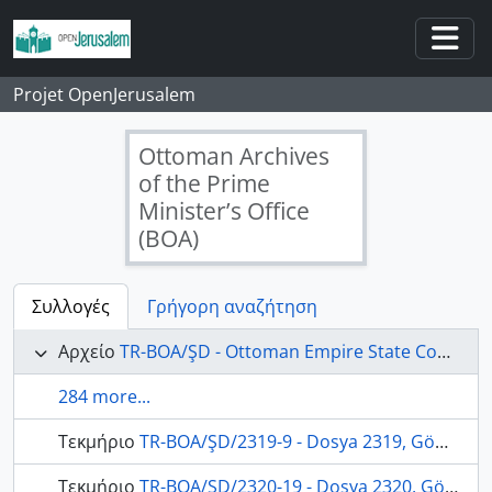
Skip to main content
Togg
Projet OpenJerusalem
Ottoman Archives
of the Prime
Minister’s Office
(BOA)
Συλλογές
Γρήγορη αναζήτηση
Αρχείο
TR-BOA/ŞD - Ottoman Empire State Council's Archives
284 more...
Τεκμήριο
TR-BOA/ŞD/2319-9 - Dosya 2319, Gömlek 9, April 25, 1914 (Gregorian calendar) - 29 Cemaziyelevvel 1332 (Ottoman calendar)
Τεκμήριο
TR-BOA/ŞD/2320-19 - Dosya 2320, Gömlek 19, June 17, 1915 (Gregorian calendar) - 4 Şaban 1333 (Ottoman calendar)