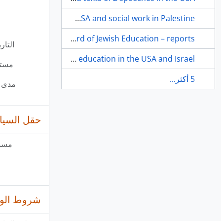
JM-CAHJP/P134/115 - Articles on Jewish education in the USA and social work in Palestine
JM-CAHJP/P134/116 - Chicago Board of Jewish Education – reports
التار
JM-CAHJP/P134/117 - Articles, addresses and reports on Jewish education in the USA and Israel
مست
5 أكثر...
مدى و
حقل السيا
مسم
شروط الوص