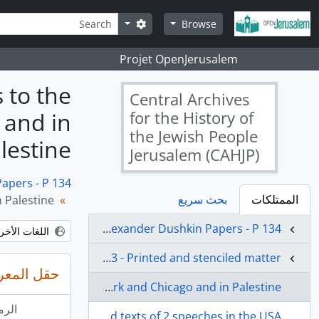
انتقل إلى المحتوى الرئيسي
بحث
خيارات البحث
Browse
Projet OpenJerusalem
 to the
Central Archives
 and in
for the History of
the Jewish People
lestine
Jerusalem (CAHJP)
apers - P 134
الممتلكات
بحث سريع
n Palestine
JM-CAHJP/P134 - Alexander Dushkin Papers - P 134
اللغات الأخرى المتاحة
JM-CAHJP/P134/113-123 - Printed and stenciled matter
حقل المعر
JM-CAHJP/P134/113 - Articles, speeches and letters to the editor on Jewish education in the New York and Chicago and in Palestine
الرم
JM-CAHJP/P134/114 - A review of Dushkin’s book, Jewish Education in New York City, and texts of 2 speeches in the USA