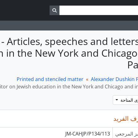
البحث في صفحة التصفح
 Articles, speeches and letters
n in the New York and Chicago
Pa
Printed and stenciled matter
Alexander Dushkin P
ditor on Jewish education in the New York and Chicago and i
ف الفريد
ز المرجعي
JM-CAHJP/P134/113